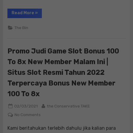
2022
“Daftar
Read More
»
Nama
Nama
Situs
The Bin
Slot
Gacor
Terbaru
Dan
Terpercaya
Promo Judi Game Slot Bonus 100
Resmi
2022”
To 8x New Member Malam Ini |
Situs Slot Resmi Tahun 2022
Terpercaya Bonus New Member
100 To 8x
Posted
By
02/03/2021
the Conservative TAKE
on
on
No Comments
Promo
Kami beritahukan terlebih dahulu jika kalian para
Judi