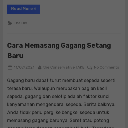
3x
“Daftar
Read More
»
5x
Judi
7x
Slot
Online
9x
The Bin
Bonus
New
Terbaru
Member
100%
Di
Cara Memasang Gagang Setang
Awal
To
3x
Baru
5x
7x
9x
Posted
By
on
11/07/2021
the Conservative TAKE
No Comments
Terbaru”
on
Cara
Gagang baru dapat turut membuat sepeda seperti
Mem
Gag
terasa baru. Walaupun merupakan bagian kecil
Seta
sepeda, gagang dan selotip adalah faktor kunci
Baru
kenyamanan mengendarai sepeda. Berita baiknya,
Anda tidak perlu pergi ke bengkel sepeda untuk
memasang gagang barunya. Seret atau potong