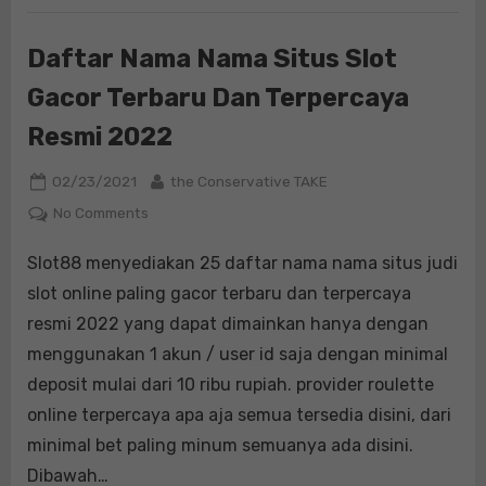
beraneka
tempat
di
Daftar Nama Nama Situs Slot
Indonesia”
Gacor Terbaru Dan Terpercaya
Resmi 2022
Posted
By
02/23/2021
the Conservative TAKE
on
on
No Comments
Daftar
Slot88 menyediakan 25 daftar nama nama situs judi
Nama
Nama
slot online paling gacor terbaru dan terpercaya
Situs
resmi 2022 yang dapat dimainkan hanya dengan
Slot
menggunakan 1 akun / user id saja dengan minimal
Gacor
deposit mulai dari 10 ribu rupiah. provider roulette
Terbaru
Dan
online terpercaya apa aja semua tersedia disini, dari
Terpercaya
minimal bet paling minum semuanya ada disini.
Resmi
Dibawah…