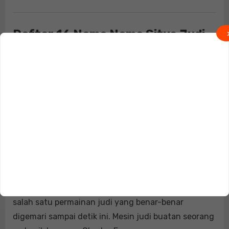
Terbaru
Terpercaya
2022
Dan
Situs
Daftar 16 Nama Nama Situs Judi
Slot
Gacor
Gampang
Slot Online Terbaik 2021
Maxwin
Tahun
Ini
Marktplatz Graage
Terpercaya”
Posted
By
05/15/2020
the Conservative TAKE
on
on
No Comments
Daftar
Sesudah seputar situs judi slot online jackpot
16
Nama
terbesar, telah barang pasti kita pasti mengacu ke
Nama
Judi Semenjak Slot88. Mudah momen permulaan
Situs
munculnya mesin judi slot tercipta tahun 1985
Judi
silam, permainan judi slot Slot gacor hari ini jadi
Slot
Online
salah satu permainan judi yang benar-benar
Terbaik
digemari sampai detik ini. Mesin judi buatan seorang
2021