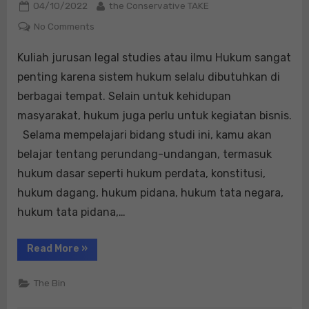
Posted
By
04/10/2022
the Conservative TAKE
on
on
No Comments
Kuliah
Kuliah jurusan legal studies atau ilmu Hukum sangat
jurusan
legal
penting karena sistem hukum selalu dibutuhkan di
studies
berbagai tempat. Selain untuk kehidupan
atau
masyarakat, hukum juga perlu untuk kegiatan bisnis.
ilmu
Selama mempelajari bidang studi ini, kamu akan
Hukum
sangat
belajar tentang perundang-undangan, termasuk
penting
hukum dasar seperti hukum perdata, konstitusi,
hukum dagang, hukum pidana, hukum tata negara,
hukum tata pidana,…
“Kuliah
Read More
»
jurusan
legal
studies
The Bin
atau
ilmu
Hukum