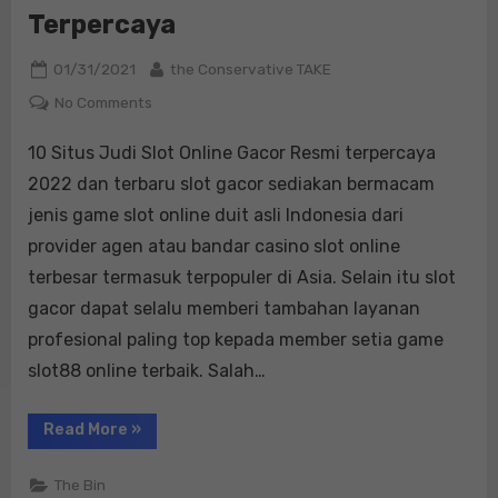
Tahun
Terpercaya
100
2022
Terpercaya
To
Bonus
Posted
By
01/31/2021
the Conservative TAKE
New
8x
Member
on
on
100
No Comments
To
Kumpulan
8x”
10 Situs Judi Slot Online Gacor Resmi terpercaya
10
Link
2022 dan terbaru slot gacor sediakan bermacam
Judi
jenis game slot online duit asli Indonesia dari
Online
provider agen atau bandar casino slot online
Terbaru
terbesar termasuk terpopuler di Asia. Selain itu slot
2022
Dan
gacor dapat selalu memberi tambahan layanan
Situs
profesional paling top kepada member setia game
Slot
slot88 online terbaik. Salah…
Gacor
Gampang
“Kumpulan
Read More
»
Maxwin
10
Tahun
Link
Judi
Ini
The Bin
Online