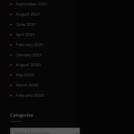
September 2021
August 2021
June 2021
April 2021
February 2021
January 2021
August 2020
May 2020
March 2020
February 2020
Categories
Categories