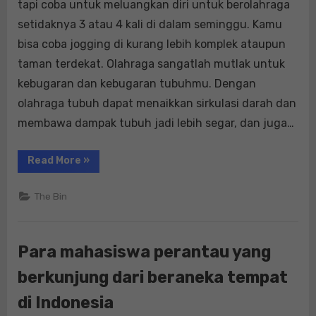
mutlak
tapi coba untuk meluangkan diri untuk berolahraga
untuk
setidaknya 3 atau 4 kali di dalam seminggu. Kamu
kebugaran
bisa coba jogging di kurang lebih komplek ataupun
dan
taman terdekat. Olahraga sangatlah mutlak untuk
kebugaran
tubuhmu
kebugaran dan kebugaran tubuhmu. Dengan
olahraga tubuh dapat menaikkan sirkulasi darah dan
membawa dampak tubuh jadi lebih segar, dan juga…
“Olahraga
Read More
»
sangatlah
mutlak
untuk
The Bin
kebugaran
dan
kebugaran
tubuhmu”
Para mahasiswa perantau yang
berkunjung dari beraneka tempat
di Indonesia