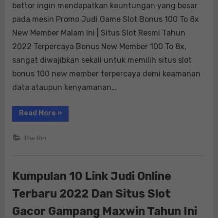
Game
bettor ingin mendapatkan keuntungan yang besar
Slot
pada mesin Promo Judi Game Slot Bonus 100 To 8x
Bonus
New Member Malam Ini | Situs Slot Resmi Tahun
100
2022 Terpercaya Bonus New Member 100 To 8x,
To
8x
sangat diwajibkan sekali untuk memilih situs slot
New
bonus 100 new member terpercaya demi keamanan
Member
data ataupun kenyamanan…
Malam
Ini
“Promo
Read More
»
|
Judi
Situs
Game
Slot
Slot
The Bin
Bonus
100
Resmi
To
Tahun
8x
New
2022
Kumpulan 10 Link Judi Online
Member
Malam
Terpercaya
Ini
Terbaru 2022 Dan Situs Slot
Bonus
|
Situs
New
Slot
Gacor Gampang Maxwin Tahun Ini
Resmi
Member