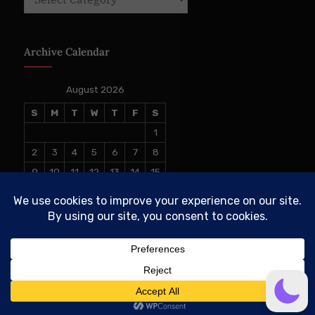
Archive Calendar
August 2026
S
M
T
W
T
F
S
1
2
3
4
5
6
7
8
9
10
11
12
13
14
15
16
17
18
19
20
21
22
23
24
25
26
27
28
29
30
31
« Jul
© 2026 The Conservative TAKE. All Rights Reserved.