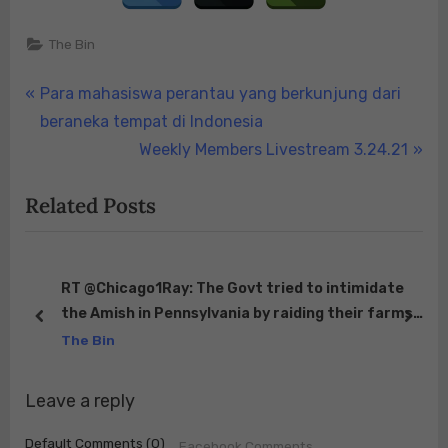
The Bin
Post
P
Para mahasiswa perantau yang berkunjung dari
r
beraneka tempat di Indonesia
navigation
e
N
Weekly Members Livestream 3.24.21
v
e
Related Posts
i
x
o
t
u
P
s
o
RT @Chicago1Ray: The Govt tried to intimidate
the Amish in Pennsylvania by raiding their farms
P
s
prev
next
No one knew their politics until now ht…
The Bin
o
t
s
:
Leave a reply
t
:
Default Comments (0)
Facebook Comments