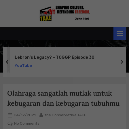
Skip
to
the
John 14:6
content
Conservative
TAKE
Lebron’s Legacy? – TOGGP Episode 30
prev
ne
YouTube
Olahraga sangatlah mutlak untuk
kebugaran dan kebugaran tubuhmu
Posted
By
04/12/2021
the Conservative TAKE
on
on
No Comments